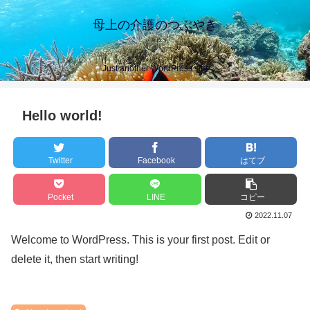
母上の介護のつぶやき
Just another WordPress site
Hello world!
Twitter
Facebook
はてブ
Pocket
LINE
コピー
2022.11.07
Welcome to WordPress. This is your first post. Edit or
delete it, then start writing!